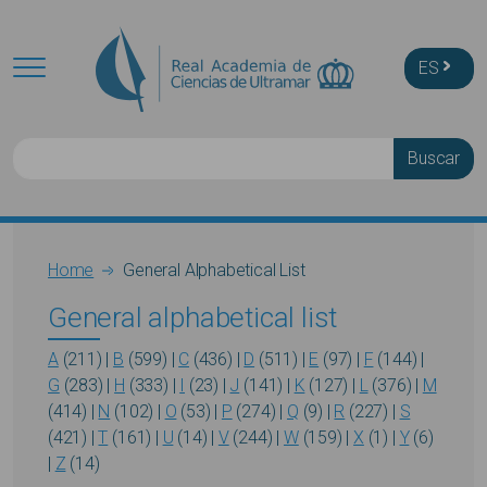
Skip to main content
ES
Buscar
Breadcrumb
Home
General Alphabetical List
General alphabetical list
A
(211)
|
B
(599)
|
C
(436)
|
D
(511)
|
E
(97)
|
F
(144)
|
G
(283)
|
H
(333)
|
I
(23)
|
J
(141)
|
K
(127)
|
L
(376)
|
M
(414)
|
N
(102)
|
O
(53)
|
P
(274)
|
Q
(9)
|
R
(227)
|
S
(421)
|
T
(161)
|
U
(14)
|
V
(244)
|
W
(159)
|
X
(1)
|
Y
(6)
|
Z
(14)