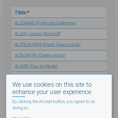
Título
Sort descending
ALLEMANS (Françoise Guillemine)
ALLEN (James Woodruff)
ALSTEIN (VAN) (Pierre Ignace Liévin)
ALTDORFER (Charles Victor)
ALVARE (Duc de Mbata)
ALVARE (Marquis de Matari)
We use cookies on this site to
ALVARE (Ndongo Kiambu)
enhance your user experience
ALVARE AFFONSO (Duc de Nsundi)
By clicking the Accept button, you agree to us
doing so.
ALVARE AFFONSO (Duc)