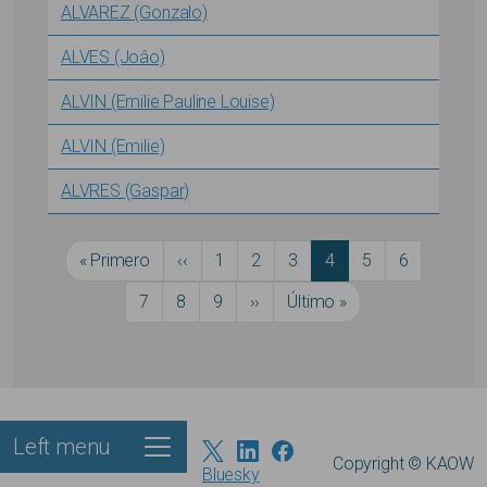
ALVAREZ (Gonzalo)
ALVES (Joâo)
ALVIN (Emilie Pauline Louise)
ALVIN (Emilie)
ALVRES (Gaspar)
Pagination
First page
Previous page
Página
Página
Página
Current page
Página
Página
« Primero
‹‹
1
2
3
4
5
6
Página
Página
Página
Next page
Last page
7
8
9
››
Último »
Left menu
Footer
Copyright © KAOW
Bluesky