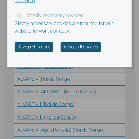
More info
ALVARE AFFONSO (Marquis de Mpemba)
Strictly necessary cookies
ALVARE I (Roi de Congo)
Strictly necessary cookies are required for our
ALVARE II (Roi de Congo)
website to work correctly.
ALVARE III (Roi de Congo)
Withdraw consent
Save preferences
Accept all cookies
ALVARE IV (Roi de Congo)
ALVARE IX (Roi de Congo)
ALVARE V (Roi de Congo)
ALVARE VI AFFONSO (Roi de Congo)
ALVARE VII (Roi de Congo)
ALVARE VIII (Roi de Congo)
ALVARE X (Agua Rosada) (Roi de Congo)