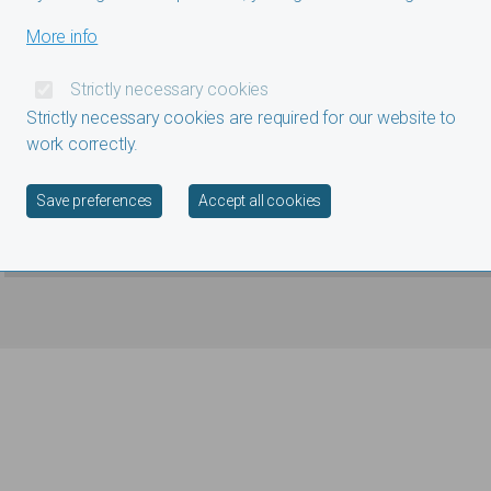
Biografie
Bibliografie
Media
More info
Strictly necessary cookies
Strictly necessary cookies are required for our website to
work correctly.
Withdraw consent
Save preferences
Accept all cookies