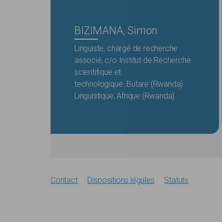
BIZIMANA, Simon
Linguiste, chargé de recherche
associé, c/o Institut de Recherche
scientifique et
technologique. Butare (Rwanda).
Linguistique; Afrique (Rwanda)
Contact
Dispositions légales
Statuts
Footer