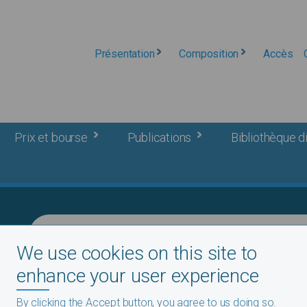
Présentation
Composition
Accès
Prix et bourse
Publications
Bibliothèque di
We use cookies on this site to
Breadcrumb
enhance your user experience
Accueil
BIZIMANA, Simon
By clicking the Accept button, you agree to us doing so.