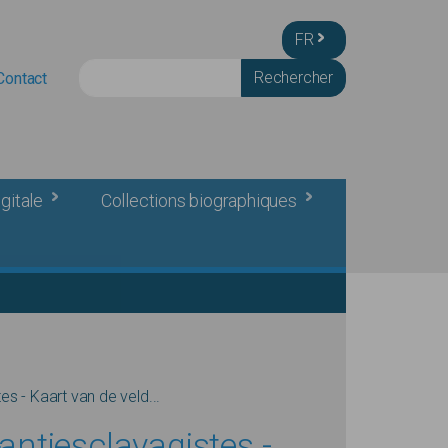
FR
Rechercher
Contact
gitale
Collections biographiques
s - Kaart van de veld...
ntiesclavagistes -