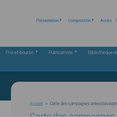
Présentation
Composition
Accès
Prix et bourse
Publications
Bibliothèque di
Breadcrumb
Accueil
Carte des campagnes antiesclavagiste
Carte des campagnes a