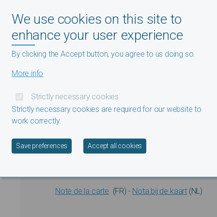
Kaart van de veldtoch
We use cookies on this site to
enhance your user experience
Slavenhandel
By clicking the Accept button, you agree to us doing so.
More info
Strictly necessary cookies
Strictly necessary cookies are required for our website to
work correctly.
Withdraw consent
Save preferences
Accept all cookies
Note de la carte
(FR) -
Nota bij de kaart
(NL)