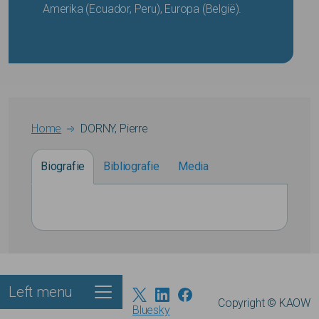
Amerika (Ecuador, Peru), Europa (België).
Breadcrumb
Home
DORNY, Pierre
Biografie
Bibliografie
Media
Left menu
Footer
Copyright © KAOW
Bluesky