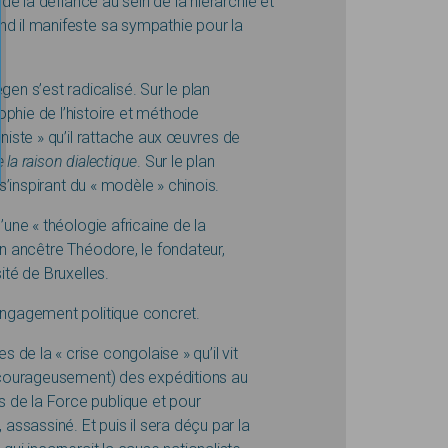
 de la défiance au sein de la hiérarchie et
nd il manifeste sa sympathie pour la
n s’est radicalisé. Sur le plan
ophie de l’histoire et méthode
aniste » qu’il rattache aux œuvres de
e la raison dialectique
. Sur le plan
 s’inspirant du « modèle » chinois.
’une « théologie africaine de la
 son ancêtre Théodore, le fondateur,
ité de Bruxelles.
 engagement politique concret.
de la « crise congolaise » qu’il vit
d (courageusement) des expéditions au
 de la Force publique et pour
ssassiné. Et puis il sera déçu par la