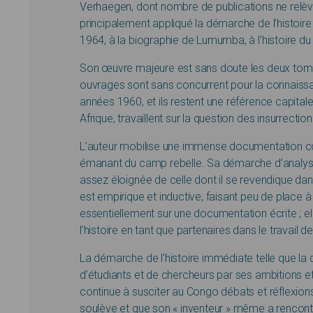
Verhaegen, dont nombre de publications ne relèv
principalement appliqué la démarche de l’histoir
1964, à la biographie de Lumumba, à l’histoire d
Son œuvre majeure est sans doute les deux to
ouvrages sont sans concurrent pour la connais
années 1960, et ils restent une référence capitale
Afrique, travaillent sur la question des insurrecti
L’auteur mobilise une immense documentation con
émanant du camp rebelle. Sa démarche d’analyse 
assez éloignée de celle dont il se revendique dans
est empirique et inductive, faisant peu de place à
essentiellement sur une documentation écrite ; ell
l’histoire en tant que partenaires dans le travai
La démarche de l’histoire immédiate telle que la
d’étudiants et de chercheurs par ses ambitions et 
continue à susciter au Congo débats et réflexions
soulève et que son « inventeur » même a rencontré