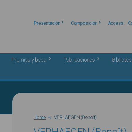
Presentación
Composición
Access
C
Premios y beca
Publicaciones
Bibliotec
Breadcrumb
Home
VERHAEGEN (Benoît)
VERHAEGEN (Benoît)