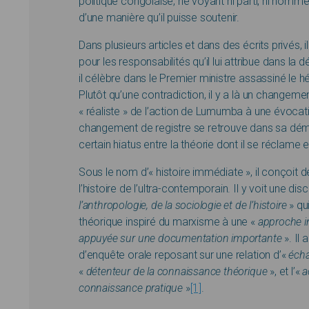
politique congolaise, ne voyant ni parti, ni homme 
d’une manière qu’il puisse soutenir.
Dans plusieurs articles et dans des écrits privés
pour les responsabilités qu’il lui attribue dans la
il célèbre dans le Premier ministre assassiné le h
Plutôt qu’une contradiction, il y a là un changeme
« réaliste » de l’action de Lumumba à une évocat
changement de registre se retrouve dans sa déma
certain hiatus entre la théorie dont il se réclame 
Sous le nom d’« histoire immédiate », il conçoit
l’histoire de l’ultra-contemporain. Il y voit une disc
l’anthropologie, de la sociologie et de l’histoire
» qu
théorique inspiré du marxisme à une «
approche i
appuyée sur une documentation importante
». Il
d’enquête orale reposant sur une relation d’«
éch
«
détenteur de la connaissance théorique
», et l’«
a
connaissance pratique
»
[1]
.