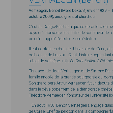
Verhaegen, Benoît (Merelbeke, 8 janvier 1929 – 
octobre 2009), enseignant et chercheur
C’est au Congo-Kinshasa que se déroule la carriè
pays qu’il consacre l’essentiel de son travail de 
ce qu’il a appelé l’« histoire immédiate ».
Il est docteur en droit de l’Université de Gand, e
catholique de Louvain. C’est l’histoire cependant 
l’objet de sa thèse, intitulée
Contribution à l’histo
Fils cadet de Jean Verhaegen et de Simone Piers
famille anoblie de la grande bourgeoisie qui co
Son grand-père Arthur Verhaegen fut un député du 
dans le développement de la démocratie chrétienne 
Théodore Verhaegen, fondateur de l’Université lib
En août 1950, Benoît Verhaegen s’engage dans l
de Corée. Chef de peloton dans la compagnie flam