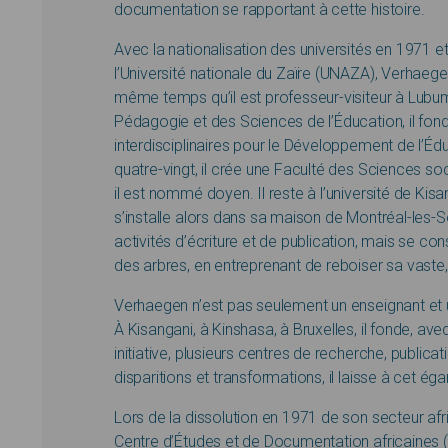
documentation se rapportant à cette histoire.
Avec la nationalisation des universités en 1971 e
l’Université nationale du Zaïre (UNAZA), Verhaege
même temps qu’il est professeur-visiteur à Lubu
Pédagogie et des Sciences de l’Éducation, il fon
interdisciplinaires pour le Développement de l’É
quatre-vingt, il crée une Faculté des Sciences soc
il est nommé doyen. Il reste à l’université de Kisa
s’installe alors dans sa maison de Montréal-les-S
activités d’écriture et de publication, mais se co
des arbres, en entreprenant de reboiser sa vaste
Verhaegen n’est pas seulement un enseignant et un 
À Kisangani, à Kinshasa, à Bruxelles, il fonde, av
initiative, plusieurs centres de recherche, public
disparitions et transformations, il laisse à cet ég
Lors de la dissolution en 1971 de son secteur afri
Centre d’Études et de Documentation africaines 