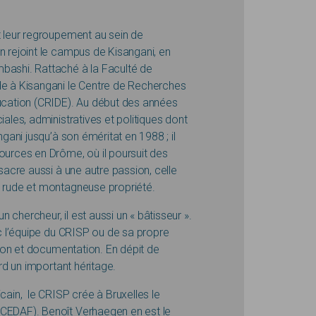
t leur regroupement au sein de
n rejoint le campus de Kisangani, en
mbashi. Rattaché à la Faculté de
de à Kisangani le Centre de Recherches
ducation (CRIDE). Au début des années
iales, administratives et politiques dont
ngani jusqu’à son éméritat en 1988 ; il
ources en Drôme, où il poursuit des
nsacre aussi à une autre passion, celle
, rude et montagneuse propriété.
chercheur, il est aussi un « bâtisseur ».
ec l’équipe du CRISP ou de sa propre
ation et documentation. En dépit de
ard un important héritage.
cain, le CRISP crée à Bruxelles le
(CEDAF). Benoît Verhaegen en est le