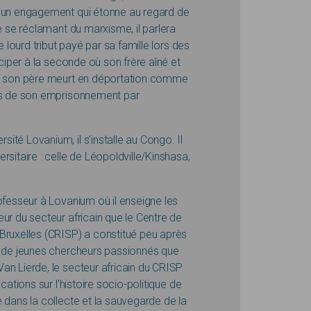
r un engagement qui étonne au regard de
e se réclamant du marxisme, il parlera
e lourd tribut payé par sa famille lors des
iciper à la seconde où son frère aîné et
 où son père meurt en déportation comme
tes de son emprisonnement par
té Lovanium, il s’installe au Congo. Il
sitaire : celle de Léopoldville/Kinshasa,
ofesseur à Lovanium où il enseigne les
ur du secteur africain que le Centre de
Bruxelles (CRISP) a constitué peu après
dé de jeunes chercheurs passionnés que
an Lierde, le secteur africain du CRISP
cations sur l’histoire socio-politique de
 dans la collecte et la sauvegarde de la