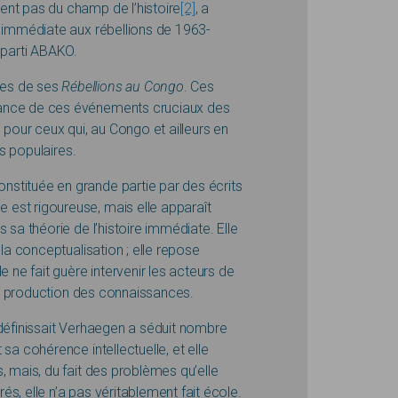
ent pas du champ de l’histoire
[2]
, a
e immédiate aux rébellions de 1963-
u parti ABAKO.
mes de ses
Rébellions au Congo
. Ces
sance de ces événements cruciaux des
 pour ceux qui, au Congo et ailleurs en
ons populaires.
stituée en grande partie par des écrits
est rigoureuse, mais elle apparaît
 sa théorie de l’histoire immédiate. Elle
 la conceptualisation ; elle repose
e ne fait guère intervenir les acteurs de
l de production des connaissances.
 définissait Verhaegen a séduit nombre
sa cohérence intellectuelle, et elle
, mais, du fait des problèmes qu’elle
s, elle n’a pas véritablement fait école.