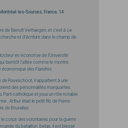
Montréal-les-Sources, France, 14
re de Benoît Verhaegen, et c’est à ce
recherche et d’écriture dans le champ de
t docteur en économie de l’Université
qui bientôt l’attire comme le montre
ire économique des Flandres
.
 de Raveschoot, il appartient à une
mprend des personnalités marquantes.
Parti catholique et joua un rôle notable
; Arthur était le petit-fils de Pierre-
re de Bruxelles.
e corps des volontaires pour la guerre
ande du bataillon belge, il est blessé