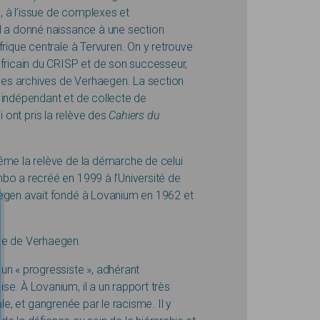
s, à l’issue de complexes et
l a donné naissance à une section
frique centrale à Tervuren. On y retrouve
africain du CRISP et de son successeur,
es archives de Verhaegen. La section
go indépendant et de collecte de
i ont pris la relève des
Cahiers du
ême la relève de la démarche de celui
bo a recréé en 1999 à l’Université de
aegen avait fondé à Lovanium en 1962 et
que de Verhaegen.
un « progressiste », adhérant
e. À Lovanium, il a un rapport très
cale, et gangrenée par le racisme. Il y