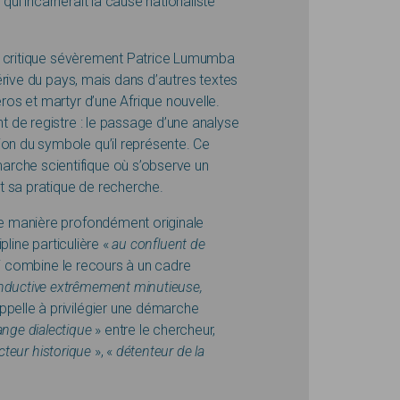
qui incarnerait la cause nationaliste
, il critique sévèrement Patrice Lumumba
 dérive du pays, mais dans d’autres textes
éros et martyr d’une Afrique nouvelle.
nt de registre : le passage d’une analyse
ion du symbole qu’il représente. Ce
rche scientifique où s’observe un
et sa pratique de recherche.
 de manière profondément originale
ipline particulière «
au confluent de
i combine le recours à un cadre
nductive extrêmement minutieuse,
 appelle à privilégier une démarche
ange
dialectique
» entre le chercheur,
cteur historique
», «
détenteur de la