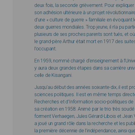
deux fois, la seconde grièvement. Pour explique
son adhésion ultérieure à un projet révolutionnair
d’une « culture de guerre » familiale en évoquant l
deux guerres mondiales. Trop jeune, il n’a pu part
plusieurs de ses proches parents sont tués, et
le grand-père Arthur était mort en 1917 des sui
l’occupant.
En 1959, nommé chargé d’enseignement à l’Universi
y aura deux grandes étapes dans sa carrière univer
celle de Kisangani.
Jusqu’au début des années soixante-dix, il est pr
sciences politiques. Il est en même temps directe
Recherches et d’Information socio-politiques de 
sa création en 1958. Animé par le trio très sou
forment Verhaegen, Jules Gérard-Libois et Jean V
a joué un grand rôle dans la recherche et les publi
la première décennie de l’indépendance, ainsi que