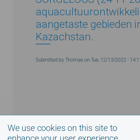
aquacultuurontwikkeli
aangetaste gebieden i
Kazachstan.
Submitted by
Thomas
on
Tue, 12/13/2022 - 14:1
We use cookies on this site to
enhance your user experience