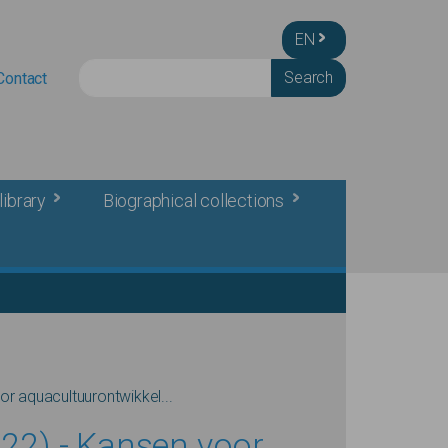
EN
Search
Contact
library
Biographical collections
 aquacultuurontwikkel...
2) - Kansen voor