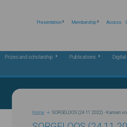
Presentation
Membership
Access
Prizes and scholarship
Publications
Digital 
Breadcrumb
Home
SORGELOOS (24 11 2022) - Kansen voor
SORGELOOS (24 11 202