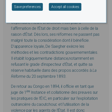
et décide alors de le contrecarrer en plaidant la
Withdraw consent
nécessité des réformes et en soutenant De Saegher
Save preferences
Accept all cookies
dans ses démarches.
Cependant, l’heure bruxelloise n’est plus à
l’affirmation de l’État de droit mais bien à celle de la
raison d’État. Dès lors, ses réformes ne passent pas
malgré toute la considération dont il bénéficie.
D’apparence loyale, De Saegher exècre les
méthodes et les contradictions gouvernementales.
Il établit logiquementune distance,notamment en
refusant le grade d’inspecteur d’État, et quitte sa
réserve habituelle dans des propos accordés à
La
Réforme
du 20 septembre 1893.
De retour au Congo en 1894, il officie en tant que
ère
juge de 1
Instance et collationne des preuves sur
les pratiques de l’ÉIC, en particulier sur l’exploitation
outrancière du caoutchouc et l’utilisation de la
violence par les agents de l’État. Il est donc