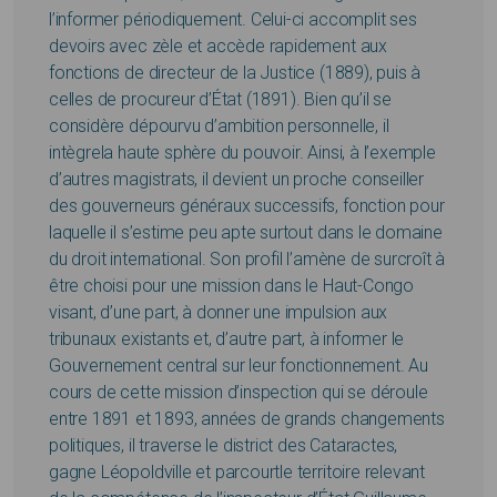
l’informer périodiquement. Celui-ci accomplit ses
devoirs avec zèle et accède rapidement aux
fonctions de directeur de la Justice (1889), puis à
celles de procureur d’État (1891). Bien qu’il se
considère dépourvu d’ambition personnelle, il
intègrela haute sphère du pouvoir. Ainsi, à l’exemple
d’autres magistrats, il devient un proche conseiller
des gouverneurs généraux successifs, fonction pour
laquelle il s’estime peu apte surtout dans le domaine
du droit international. Son profil l’amène de surcroît à
être choisi pour une mission dans le Haut-Congo
visant, d’une part, à donner une impulsion aux
tribunaux existants et, d’autre part, à informer le
Gouvernement central sur leur fonctionnement. Au
cours de cette mission d’inspection qui se déroule
entre 1891 et 1893, années de grands changements
politiques, il traverse le district des Cataractes,
gagne Léopoldville et parcourtle territoire relevant