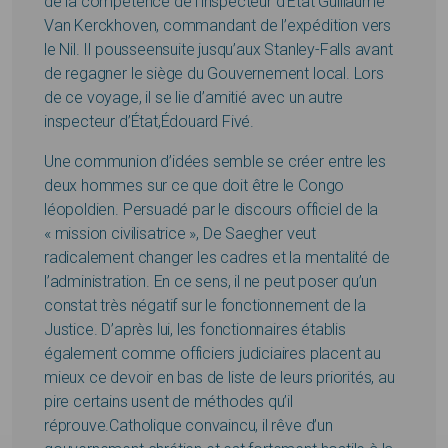
de la compétence de l’inspecteur d’État Guillaume
Van Kerckhoven, commandant de l’expédition vers
le Nil. Il pousseensuite jusqu’aux Stanley-Falls avant
de regagner le siège du Gouvernement local. Lors
de ce voyage, il se lie d’amitié avec un autre
inspecteur d’État,Édouard Fivé.
Une communion d’idées semble se créer entre les
deux hommes sur ce que doit être le Congo
léopoldien. Persuadé par le discours officiel de la
« mission civilisatrice », De Saegher veut
radicalement changer les cadres et la mentalité de
l’administration. En ce sens, il ne peut poser qu’un
constat très négatif sur le fonctionnement de la
Justice. D’après lui, les fonctionnaires établis
également comme officiers judiciaires placent au
mieux ce devoir en bas de liste de leurs priorités, au
pire certains usent de méthodes qu’il
réprouve.Catholique convaincu, il rêve d’un