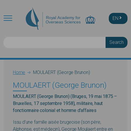
Skip to main content
EN
Search
Breadcrumb
Home
MOULAERT (George Brunon)
MOULAERT (George Brunon)
MOULAERT (George Brunon) (Bruges, 19 mai 1875 –
Bruxelles, 17 septembre 1958), militaire, haut
fonctionnaire colonial et homme d’affaires
Issu d’une famille aisée brugeoise (son père,
Alphonse, est médecin), George Moulaert entre en