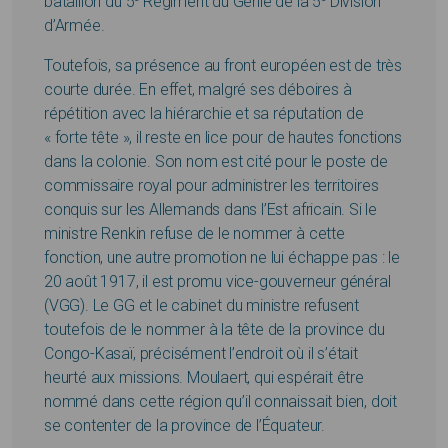
bataillon du 5
Régiment du Génie de la 5
Division
d’Armée.
Toutefois, sa présence au front européen est de très
courte durée. En effet, malgré ses déboires à
répétition avec la hiérarchie et sa réputation de
« forte tête », il reste en lice pour de hautes fonctions
dans la colonie. Son nom est cité pour le poste de
commissaire royal pour administrer les territoires
conquis sur les Allemands dans l’Est africain. Si le
ministre Renkin refuse de le nommer à cette
fonction, une autre promotion ne lui échappe pas : le
20 août 1917, il est promu vice-gouverneur général
(VGG). Le GG et le cabinet du ministre refusent
toutefois de le nommer à la tête de la province du
Congo-Kasaï, précisément l’endroit où il s’était
heurté aux missions. Moulaert, qui espérait être
nommé dans cette région qu’il connaissait bien, doit
se contenter de la province de l’Équateur.