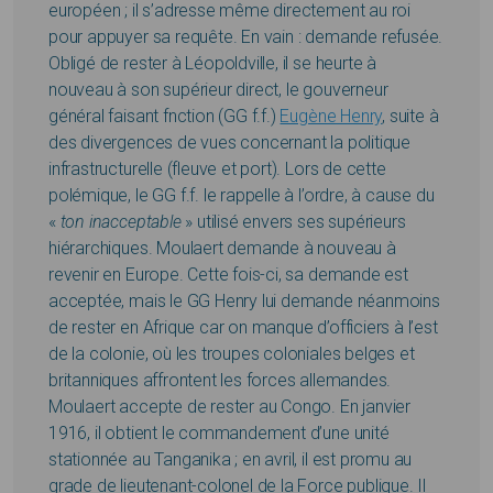
européen ; il s’adresse même directement au roi
pour appuyer sa requête. En vain : demande refusée.
Obligé de rester à Léopoldville, il se heurte à
nouveau à son supérieur direct, le gouverneur
général faisant fnction (GG f.f.)
Eugène Henry
, suite à
des divergences de vues concernant la politique
infrastructurelle (fleuve et port). Lors de cette
polémique, le GG f.f. le rappelle à l’ordre, à cause du
«
ton inacceptable
» utilisé envers ses supérieurs
hiérarchiques. Moulaert demande à nouveau à
revenir en Europe. Cette fois-ci, sa demande est
acceptée, mais le GG Henry lui demande néanmoins
de rester en Afrique car on manque d’officiers à l’est
de la colonie, où les troupes coloniales belges et
britanniques affrontent les forces allemandes.
Moulaert accepte de rester au Congo. En janvier
1916, il obtient le commandement d’une unité
stationnée au Tanganika ; en avril, il est promu au
grade de lieutenant-colonel de la Force publique. Il