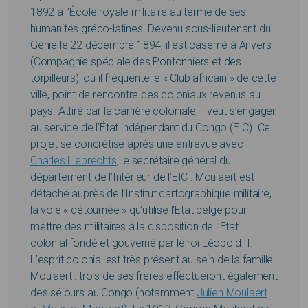
1892 à l’École royale militaire au terme de ses
humanités gréco-latines. Devenu sous-lieutenant du
Génie le 22 décembre 1894, il est caserné à Anvers
(Compagnie spéciale des Pontonniers et des
torpilleurs), où il fréquente le « Club africain » de cette
ville, point de rencontre des coloniaux revenus au
pays. Attiré par la carrière coloniale, il veut s’engager
au service de l’État indépendant du Congo (EIC). Ce
projet se concrétise après une entrevue avec
Charles Liebrechts
, le secrétaire général du
département de l’Intérieur de l’EIC : Moulaert est
détaché auprès de l’Institut cartographique militaire,
la voie « détournée » qu’utilise l’Etat belge pour
mettre des militaires à la disposition de l’Etat
colonial fondé et gouverné par le roi Léopold II.
L’esprit colonial est très présent au sein de la famille
Moulaert : trois de ses frères effectueront également
des séjours au Congo (notamment
Julien Moulaert