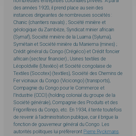
nombreuses entreprises coloniales privées. À partir
des années 1920, il prend place au sein des
instances dirigeantes de nombreuses sociétés :
Chanic (chantiers navals) ; Société minière et
géologique du Zambèze, Syndicat minier africain
(Symaf), Société minière de la Luama (Syluma),
Symétain et Société minière du Maniema (mines) ;
Crédit général du Congo (Crégéco) et Crédit foncier
africain (secteur financier) ; Usines textiles de
Léopoldville (Utexléo) et Société congolaise de
Textiles (Socotex) (textiles), Société des Chemins de
Fer vicinaux du Congo (Vicicongo) (transports),
Compagnie du Congo pour le Commerce et
l’Industrie (CCCI) (holding colonial du groupe de la
Société générale), Compagnie des Produits et des
Frigorifères du Congo, etc. En 1934, il tente toutefois
de revenir à l’administration publique, car il brigue la
fonction de gouverneur général du Congo. Les
autorités politiques lui préféreront
Pierre Ryckmans
.