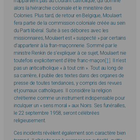
n’appartient pas au courant catholique, qui domine
alors la hiérarchie coloniale et le ministère des
Colonies. Plus tard, de retour en Belgique, Moulaert
fera partie de la commission coloniale créée au sein
du Parti libéral. Suite à ses déboires avec les
missionnaires, Moulaert est « suspecté » par certains
d’appartenir à la fran-maçonnerie. Sommé par le
ministre Renkin de s’expliquer à ce sujet, Moulaert nie
toutefois explicitement d’être franc-maçon
[1]
. Il n’est
pas un anticatholique « à tout crin ». Tout au long de
sa carrière, il publie des textes dans des organes de
presse de toutes tendances, y compris des revues
et journaux catholiques. Il considère la religion
chrétienne comme un instrument indispensable pour
inculquer un « sens moral » aux Noirs. Ses funérailles,
le 22 septembre 1958, seront célébrées
religieusement.
Ces incidents révèlent également son caractère bien