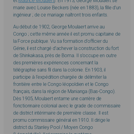
et
Maurice Moulaert
). En 1913, George Moulaert se
marie avec Louise Beckers (née en 1883), la fille d’un
ingénieur ; de ce mariage naîtront trois enfants.
Au début de 1902, George Moulaert arrive au
Congo ; cette même année il est promu capitaine de
la Force publique. Vu sa formation d’officier du
Génie, il est chargé d’achever la construction du fort
de Shinkakasa, près de Boma. Il s’occupe en outre
des premières expériences concernant la
télégraphie sans fil dans la colonie. En 1903, il
participe à l’expédition chargée de délimiter la
frontière entre le Congo léopoldien et le Congo
français, dans la région de Manianga (Bas-Congo).
Dès 1905, Moulaert entame une carrière de
fonctionnaire colonial avec le grade de commissaire
de district intérimaire de première classe. Il est
promu commissaire général en 1910. Il dirige le
district du Stanley Pool / Moyen Congo