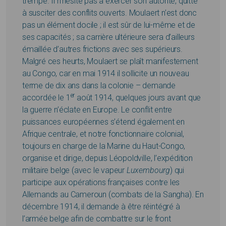
trempé. Il n’hésite pas à exercer son autorité, quitte
à susciter des conflits ouverts. Moulaert n’est donc
pas un élément docile ; il est sûr de lui-même et de
ses capacités ; sa carrière ultérieure sera d’ailleurs
émaillée d’autres frictions avec ses supérieurs.
Malgré ces heurts, Moulaert se plaît manifestement
au Congo, car en mai 1914 il sollicite un nouveau
terme de dix ans dans la colonie – demande
er
accordée le 1
août 1914, quelques jours avant que
la guerre n’éclate en Europe. Le conflit entre
puissances européennes s’étend également en
Afrique centrale, et notre fonctionnaire colonial,
toujours en charge de la Marine du Haut-Congo,
organise et dirige, depuis Léopoldville, l’expédition
militaire belge (avec le vapeur
Luxembourg
) qui
participe aux opérations françaises contre les
Allemands au Cameroun (combats de la Sangha). En
décembre 1914, il demande à être réintégré à
l’armée belge afin de combattre sur le front