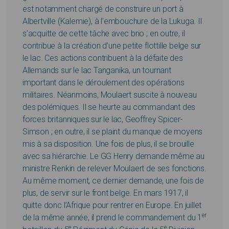
est notamment chargé de construire un port à
Albertville (Kalemie), à l’embouchure de la Lukuga. Il
s’acquitte de cette tâche avec brio ; en outre, il
contribue à la création d’une petite flottille belge sur
le lac. Ces actions contribuent à la défaite des
Allemands sur le lac Tanganika, un tournant
important dans le déroulement des opérations
militaires. Néanmoins, Moulaert suscite à nouveau
des polémiques. Il se heurte au commandant des
forces britanniques sur le lac, Geoffrey Spicer-
Simson ; en outre, il se plaint du manque de moyens
mis à sa disposition. Une fois de plus, il se brouille
avec sa hiérarchie. Le GG Henry demande même au
ministre Renkin de relever Moulaert de ses fonctions.
Au même moment, ce dernier demande, une fois de
plus, de servir sur le front belge. En mars 1917, il
quitte donc l’Afrique pour rentrer en Europe. En juillet
er
de la même année, il prend le commandement du 1
e
e