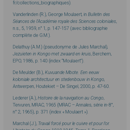
fr/collections_biographiques).
Vanderlinden (R.), George Moulaert, in
Bulletin des
Séances de l’Académie royale des Sciences coloniales
,
n.s., 5, 1959, n° 1, p. 147-157 (avec bibliographie
complète de G.M.).
Delathuy (A.M.) (pseudonyme de Jules Marchal),
Jezuïeten in Kongo met zwaard en kruis
, Berchem,
EPO, 1986, p. 140 (index “Moulaert”).
De Meulder (B.),
Kuvuande Mbote. Een eeuw
koloniale architectuur en stedenbouw in Kongo
,
Antwerpen, Houtekiet – De Singel, 2000, p. 47-60.
Lederer (A.),
Histoire de la navigation au Congo
,
Tervuren, MRAC, 1965 (MRAC – Annales, série in-8°,
n° 2, 1965), p. 371 (index « Moulaert »).
Marchal (J.),
Travail forcé pour le cuivre et pour l’or.