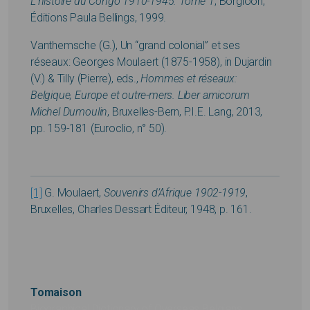
L’histoire du Congo 1910-1945. Tome 1
, Borgloon,
Éditions Paula Bellings, 1999.
Vanthemsche (G.), Un “grand colonial” et ses
réseaux: Georges Moulaert (1875-1958), in Dujardin
(V.) & Tilly (Pierre), eds.,
Hommes et réseaux:
Belgique, Europe et outre-mers. Liber amicorum
Michel Dumoulin
, Bruxelles-Bern, P.I.E. Lang, 2013,
pp. 159-181 (Euroclio, n° 50).
[1]
G. Moulaert,
Souvenirs d’Afrique 1902-1919
,
Bruxelles, Charles Dessart Éditeur, 1948, p. 161.
Tomaison
Biographical Dictionary of Overseas Belgians