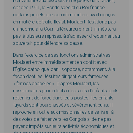
bienveillante aux discours et requêtes de Moulaert,
car dès 1911, le Fonds spécial du Roi finance
certains projets que son interlocuteur avait conçus
en matière de trafic fluvial. Moulaert n’est donc pas
un inconnu à la Cour ; ultérieureurement, il n’hésitera
pas, à plusieurs reprises, à s’adresser directement au
souverain pour défendre sa cause.
Dans l’exercice de ses fonctions administratives,
Moulaert entre immédiatement en conflit avec
l’Église catholique, car il s’oppose, notamment, à la
façon dont les Jésuites dirigent leurs fameuses
« fermes chapelles ». D’après Moulaert, les
missionnaires procèdent à des rapts d’enfants, qu’ils
retiennent de force dans leurs postes ; les enfants
fuyards sont pourchassés et sévèrement punis. Il
reproche en outre aux missionnaires de se livrer à
des voies de fait envers les Congolais, de ne pas
payer d’impôts sur leurs activités économiques et