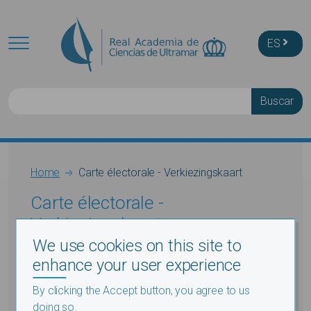
Skip to main content
ES
Buscar
Breadcrumb
Home
Carte électorale - Verkiezingskaart
Carte électorale -
Verkiezingskaart
We use cookies on this site to
enhance your user experience
By clicking the Accept button, you agree to us
doing so.