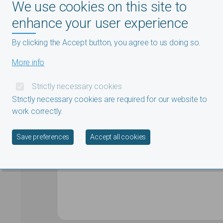
We use cookies on this site to
contact
enhance your user experience
Naam
By clicking the Accept button, you agree to us doing so.
Email
More info
Strictly necessary cookies
Ik zal de openingszitting bijwonen
Strictly necessary cookies are required for our website to
Ja
work correctly.
Nee
Withdraw consent
Save preferences
Accept all cookies
Aantal personen in gezelschap