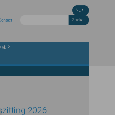
NL
Zoeken
Contact
heek
zitting 2026