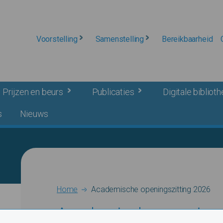
Voorstelling
Samenstelling
Bereikbaarheid
Prijzen en beurs
Publicaties
Digitale bibliot
s
Nieuws
Breadcrumb
Home
Academische openingszitting 2026
Academische openings